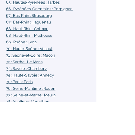
65 : Hautes-Pyrénées :
Tarbes
66 : Pyrénées-Orientales
: Perpignan
67 : Bas-Rhin : Strasbourg
67 : Bas-Rhin : Haguenau
68 : Haut-Rhin : Colmar
68 : Haut-Rhin : Mulhouse
69 : Rhône :
Lyon
70 : Haute-Saône
: Vesoul
71 : Saône-et-Loire :
Mâcon
72 : Sarthe :
Le Mans
73 : Savoie :
Chambéry
74 : Haute-Savoie :
Annecy
75 : Paris
: Paris
76 : Seine-Maritime :
Rouen
77 : Seine-et-Marne :
Melun
78 : Yvelines :
Versailles
79 : Deux-Sèvres :
Niort
80 : Somme :
Amiens
81 : Tarn :
Albi
82 : Tarn-et-Garonne :
Montauban
83 : Var
: Toulon