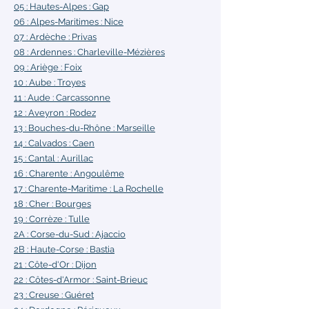
05 : Hautes-Alpes :
Gap
06 : Alpes-Maritimes :
Nice
07 : Ardèche :
Privas
08 : Ardennes :
Charleville-Mézières
09 : Ariège :
Foix
10 : Aube :
Troyes
11 : Aude
: Carcassonne
12 : Aveyron :
Rodez
13 : Bouches-du-Rhône :
Marseille
14 : Calvados :
Caen
15 : Cantal :
Aurillac
16 : Charente
: Angoulême
17 : Charente-Maritime
: La Rochelle
18 : Cher
: Bourges
19 : Corrèze :
Tulle
2A : Corse-du-Sud
: Ajaccio
2B : Haute-Corse :
Bastia
21 : Côte-d'Or :
Dijon
22 : Côtes-d'Armor :
Saint-Brieuc
23 : Creuse :
Guéret