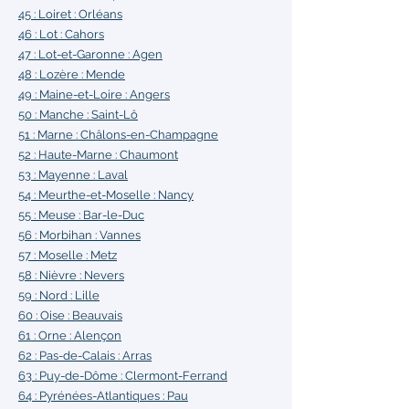
45 : Loiret
: Orléans
46 : Lot
: Cahors
47 : Lot-et-Garonne :
Agen
48 : Lozère
: Mende
49 : Maine-et-Loire :
Angers
50 : Manche
: Saint-Lô
51 : Marne
: Châlons-en-Champagne
52 : Haute-Marne :
Chaumont
53 : Mayenne :
Laval
54 : Meurthe-et-Moselle :
Nancy
55 : Meuse
: Bar-le-Duc
56 : Morbihan :
Vannes
57 : Moselle :
Metz
58 : Nièvre :
Nevers
59 : Nord :
Lille
60 : Oise :
Beauvais
61 : Orne :
Alençon
62 : Pas-de-Calais :
Arras
63 : Puy-de-Dôme :
Clermont-Ferrand
64 : Pyrénées-Atlantiques :
Pau