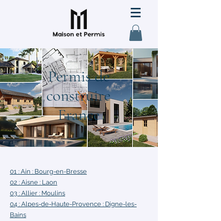
Permis de
construire
France
01 : Ain : Bourg-en-Bresse
02 : Aisne :
Laon
03 : Allier :
Moulins
04 : Alpes-de-Haute-Provence
: Digne-les-
Bains