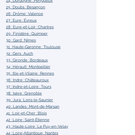
24 : Dordogne
: Périgueux
25 : Doubs :
Besançon
26 : Drôme :
Valence
27 : Eure
: Évreux
28 : Eure-et-Loir :
Chartres
29 : Finistère :
Quimper
30 : Gard :
Nîmes
31 : Haute-Garonne :
Toulouse
32 : Gers
: Auch
33 : Gironde
: Bordeaux
34 : Hérault
: Montpellier
35 : Ille-et-Vilaine :
Rennes
36 : Indre
: Châteauroux
37 : Indre-et-Loire :
Tours
38 : Isère
: Grenoble
39 : Jura :
Lons-le-Saunier
40 : Landes :
Mont-de-Marsan
41 : Loir-et-Cher :
Blois
42 : Loire :
Saint-Étienne
43 : Haute-Loire :
Le Puy-en-Velay
44 : Loire-Atlantique :
Nantes