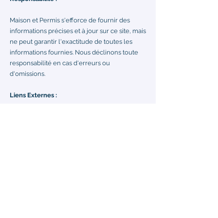
Maison et Permis s'efforce de fournir des
informations précises et à jour sur ce site, mais
ne peut garantir l'exactitude de toutes les
informations fournies. Nous déclinons toute
responsabilité en cas d'erreurs ou
d'omissions.
Liens Externes :
Ce site peut contenir des liens vers des sites
externes. Maison et Permis n'assume aucune
responsabilité quant au contenu de ces sites.
Contact :
Pour toute question ou demande concernant
les mentions légales, veuillez nous contacter
à
contact@maisonetpermis.fr
ou par courrier à
l'adresse mentionnée ci-dessus.