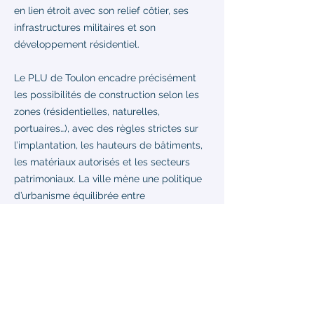
en lien étroit avec son relief côtier, ses
infrastructures militaires et son
développement résidentiel.
Le PLU de Toulon encadre précisément
les possibilités de construction selon les
zones (résidentielles, naturelles,
portuaires…), avec des règles strictes sur
l’implantation, les hauteurs de bâtiments,
les matériaux autorisés et les secteurs
patrimoniaux. La ville mène une politique
d’urbanisme équilibrée entre
conservation et modernisation.
Coordonnées de la Mairie
de Toulon
Pour toutes démarches administratives
liées à votre projet, vous pouvez
également contacter votre mairie, où