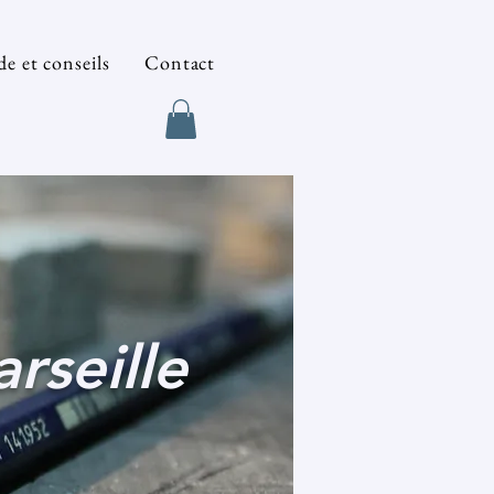
e et conseils
Contact
rseille