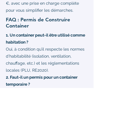
€, avec une prise en charge complète
pour vous simplifier les démarches.
FAQ : Permis de Construire
Container
1. Un container peut-il être utilisé comme
habitation ?
Oui, à condition qu’il respecte les normes
d’habitabilité (isolation, ventilation,
chauffage, etc.) et les réglementations
locales (PLU, RE2020).
2. Faut-il un permis pour un container
temporaire ?
Pour une installation de moins de 3 mois
en zone urbaine, un permis n’est
généralement pas requis. Toutefois, une
déclaration préalable peut être nécessaire
selon le PLU.
3. Quels documents sont nécessaires pour