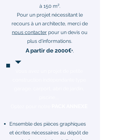
à 150 m².
Pour un projet nécessitant le
recours à un architecte, merci de
nous contacter
pour un devis ou
plus d'informations.
A partir de 2000
€
.
*
Vous avez un projet de petite
construction indépendante type
garage, carport, abri de jardin,
piscine,...
PACK ANNEXE
Optez pour notre
Ensemble des pièces graphiques
et écrites nécessaires au dépôt de