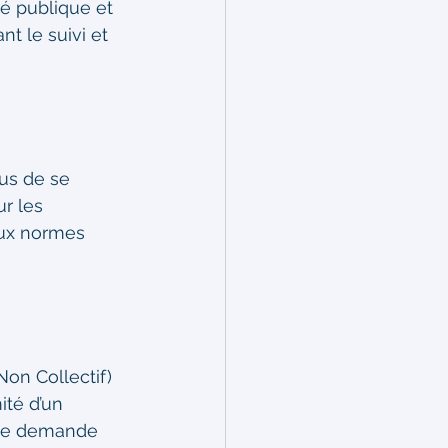
té publique et 
t le suivi et 
us de se 
ur les 
aux normes 
Non Collectif) 
ité d’un 
une demande 