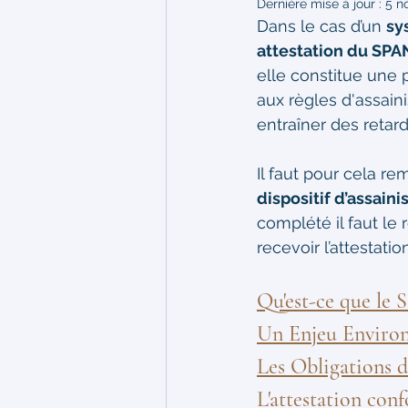
Dernière mise à jour :
5 n
Dans le cas d’un 
sy
attestation du SP
elle constitue une p
aux règles d'assai
entraîner des retar
Il faut pour cela re
dispositif d’assain
complété il faut le 
recevoir l’attestation
Qu'est-ce que le
Un Enjeu Enviro
Les Obligations d
L'attestation co