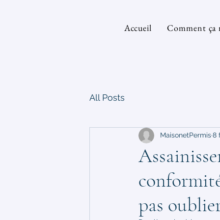
Accueil
Comment ça 
All Posts
MaisonetPermis
8 
Assainisse
conformité
pas oublie