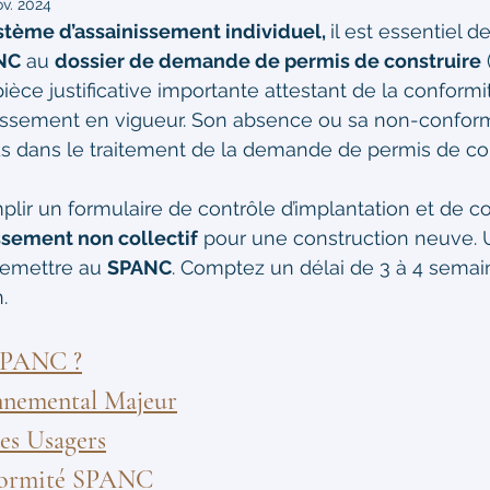
ov. 2024
stème d’assainissement individuel, 
il est essentiel d
ANC
 au 
dossier de demande de permis de construire
 
ièce justificative importante attestant de la conformi
nissement en vigueur. Son absence ou sa non-conform
ds dans le traitement de la demande de permis de con
mplir un formulaire de contrôle d’implantation et de c
issement non collectif
 pour une construction neuve. 
remettre au 
SPANC
. Comptez un délai de 3 à 4 semai
.
 SPANC ?
nnemental Majeur
es Usagers
nformité SPANC