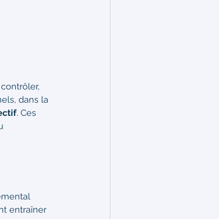
contrôler, 
els, dans la 
ctif
. Ces 
u 
emental 
nt entraîner 