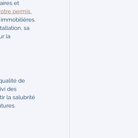
ires et 
votre permis 
immobilières. 
allation, sa 
r la 
qualité de 
ivi des 
r la salubrité 
tures.