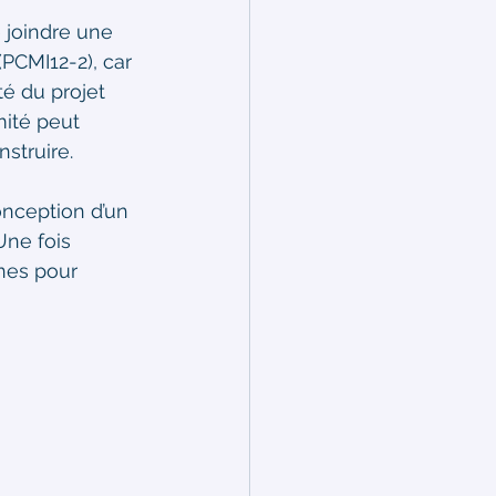
e joindre une 
(PCMI12-2), car 
té du projet 
ité peut 
struire.
onception d’un 
Une fois 
nes pour 